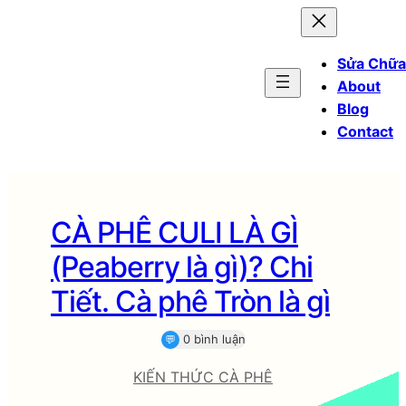
Sửa Chữa
About
Blog
Contact
CÀ PHÊ CULI LÀ GÌ
(Peaberry là gì)? Chi
Tiết. Cà phê Tròn là gì
0 bình luận
💬
KIẾN THỨC CÀ PHÊ